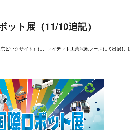
ロボット展（11/10追記）
ト展（東京ビックサイト）に、レイデント工業㈱殿ブースにて出展し