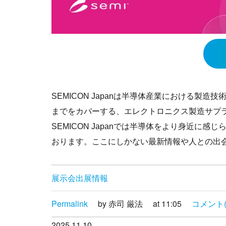
SEMICON Japanは半導体産業における製造
までをカバーする、エレクトロニクス製造サプ
SEMICON Japanでは半導体をより身近
おります。
ここにしかない最新情報や人との出
展示会出展情報
Permalink
by 赤司 厳法
at 11:05
コメント(
2025.11.10