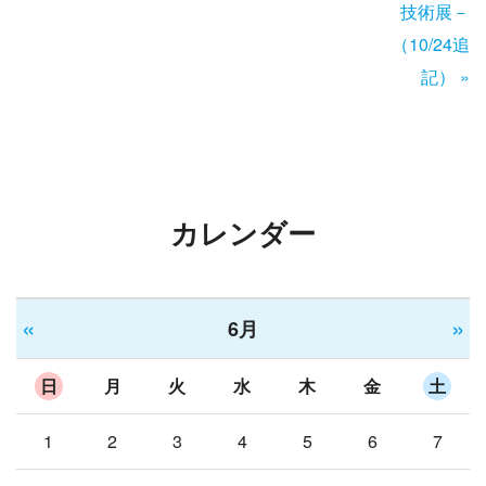
技術展－
（10/24追
記）
»
カレンダー
«
»
6月
日
月
火
水
木
金
土
1
2
3
4
5
6
7